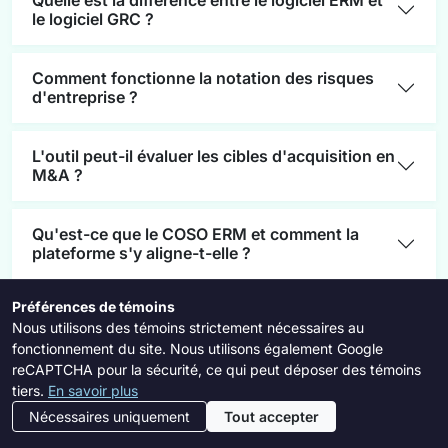
le logiciel GRC ?
Comment fonctionne la notation des risques
d'entreprise ?
L'outil peut-il évaluer les cibles d'acquisition en
M&A ?
Qu'est-ce que le COSO ERM et comment la
plateforme s'y aligne-t-elle ?
Préférences de témoins
Comment la plateforme gère-t-elle l'évaluation
Nous utilisons des témoins strictement nécessaires au
des risques de cybersécurité ?
fonctionnement du site. Nous utilisons également Google
reCAPTCHA pour la sécurité, ce qui peut déposer des témoins
Est-ce adapté aux examens périodiques des
tiers.
En savoir plus
risques d'entreprise ?
Nécessaires uniquement
Tout accepter