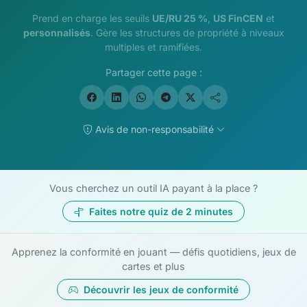
Prend en charge les seuils
UE/RU 25 %
,
US FinCEN
et
personnalisés
. Gère les structures de propriété à niveaux
multiples et ramifiées.
Partager cette page :
Avis de non-responsabilité
Vous cherchez un outil IA payant à la place ?
Faites notre quiz de 2 minutes
Apprenez la conformité en jouant — défis quotidiens, jeux de
cartes et plus
Découvrir les jeux de conformité