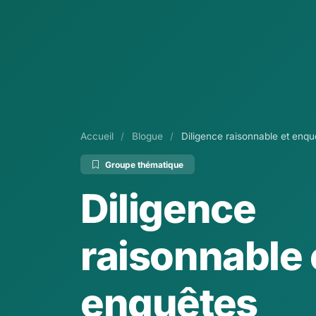
Accueil
/
Blogue
/
Diligence raisonnable et enqu
Groupe thématique
Diligence
raisonnable 
enquêtes