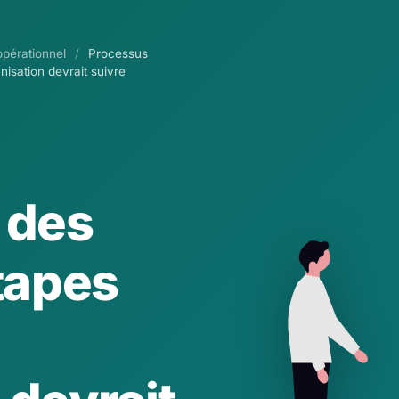
opérationnel
/
Processus
isation devrait suivre
 des
étapes