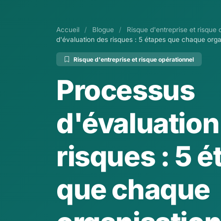
Accueil
/
Blogue
/
Risque d'entreprise et risque 
d'évaluation des risques : 5 étapes que chaque organ
Risque d'entreprise et risque opérationnel
Processus
d'évaluation
risques : 5 
que chaque